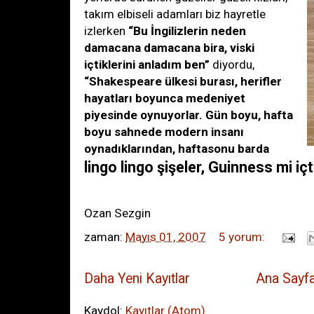
takım elbiseli adamları biz hayretle
izlerken
“Bu İngilizlerin neden
damacana damacana bira, viski
içtiklerini anladım ben”
diyordu,
“Shakespeare ülkesi burası, herifler
hayatları boyunca medeniyet
piyesinde oynuyorlar. Gün boyu, hafta
boyu sahnede modern insanı
oynadıklarından, haftasonu barda
lingo lingo şişeler, Guinness mi iç
Ozan Sezgin
zaman:
Mayıs 01, 2007
5 yorum:
Daha Yeni Kayıtlar
Ana Sayf
Kaydol:
Kayıtlar (Atom)