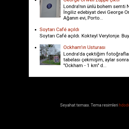
Londra'nın ünlü bohem semti N
İngiliz edebiyat devi George Or
Ağanın evi, Porto...
Soytarı Café açıldı
Soytarı Café açıldı. Kokteyl Verylonje. Bu
Ockham'ın Usturası
Londra'da çektiğim fotoğrafla
tabelası çekmişim, aylar sonr
"Ockham - 1 km" d...
Seyahat teması. Tema resimleri
hdod