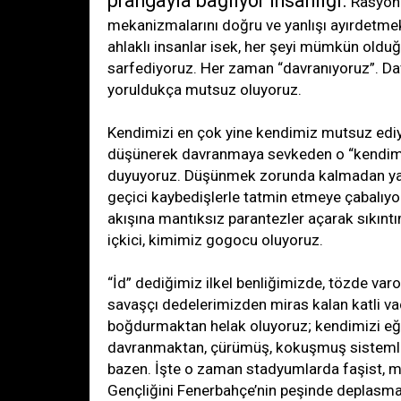
prangayla bağlıyor insanlığı.
Rasyone
mekanizmalarını doğru ve yanlışı ayırdetmek 
ahlaklı insanlar isek, her şeyi mümkün old
sarfediyoruz. Her zaman “davranıyoruz”. Da
yoruldukça mutsuz oluyoruz.
Kendimizi en çok yine kendimiz mutsuz ediyo
düşünerek davranmaya sevkeden o “kendim
duyuyoruz. Düşünmek zorunda kalmadan 
geçici kaybedişlerle tatmin etmeye çabalıyo
akışına mantıksız parantezler açarak sıkıntı
içkici, kimimiz gogocu oluyoruz.
“İd” dediğimiz ilkel benliğimizde, tözde va
savaşçı dedelerimizden miras kalan katli vac
boğdurmaktan helak oluyoruz; kendimizi eği
davranmaktan, çürümüş, kokuşmuş sisteml
bazen. İşte o zaman stadyumlarda faşist, m
Gençliğini Fenerbahçe’nin peşinde deplasm