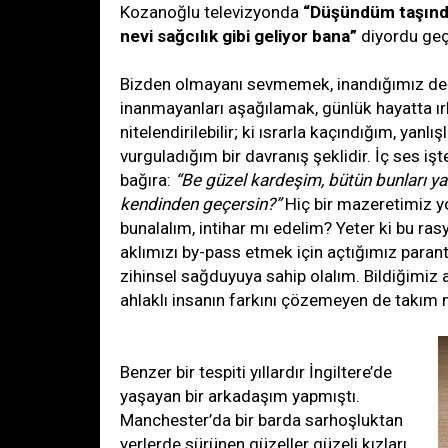
Kozanoğlu televizyonda
“Düşündüm taşındı
nevi sağcılık gibi geliyor bana”
diyordu geç
Bizden olmayanı sevmemek, inandığımız değ
inanmayanları aşağılamak, günlük hayatta ırk
nitelendirilebilir; ki ısrarla kaçındığım, yanlış
vurguladığım bir davranış şeklidir. İç ses i
bağıra:
“Be güzel kardeşim, bütün bunları y
kendinden geçersin?”
Hiç bir mazeretimiz yok
bunalalım, intihar mı edelim? Yeter ki bu ras
aklımızı by-pass etmek için açtığımız paran
zihinsel sağduyuya sahip olalım. Bildiğimiz ay
ahlaklı insanın farkını çözemeyen de takım
Benzer bir tespiti yıllardır İngiltere’de
yaşayan bir arkadaşım yapmıştı.
Manchester’da bir barda sarhoşluktan
yerlerde sürünen güzeller güzeli kızları,