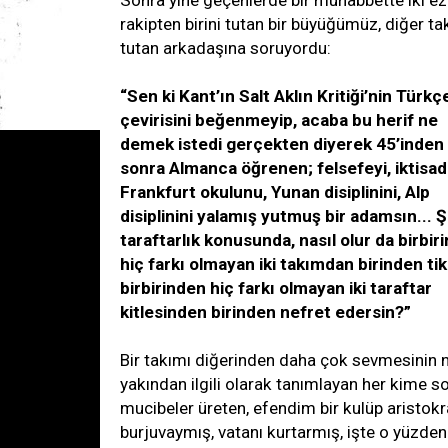
Sonra yine geçenlerde bir muhabbette iki ez
rakipten birini tutan bir büyüğümüz, diğer ta
tutan arkadaşına soruyordu:
“Sen ki Kant’ın Salt Aklın Kritiği’nin Türkç
çevirisini beğenmeyip, acaba bu herif ne
demek istedi gerçekten diyerek 45’inden
sonra Almanca öğrenen; felsefeyi, iktisad
Frankfurt okulunu, Yunan disiplinini, Alp
disiplinini yalamış yutmuş bir adamsın... 
taraftarlık konusunda, nasıl olur da birbir
hiç farkı olmayan iki takımdan birinden tiks
birbirinden hiç farkı olmayan iki taraftar
kitlesinden birinden nefret edersin?”
Bir takımı diğerinden daha çok sevmesinin n
yakından ilgili olarak tanımlayan her kime so
mucibeler üreten, efendim bir kulüp aristokr
burjuvaymış, vatanı kurtarmış, işte o yüzden