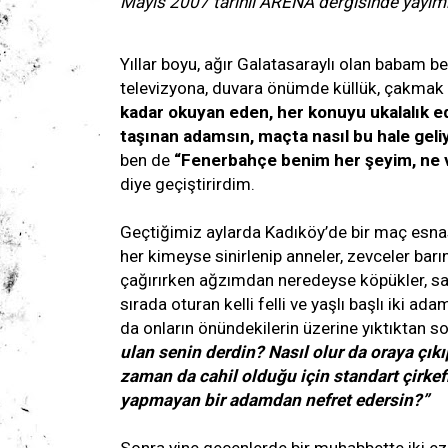
Mayıs 2007 tarihli ARENA dergisinde yayıml
Yıllar boyu, ağır Galatasaraylı olan babam 
televizyona, duvara önümde küllük, çakmak 
kadar okuyan eden, her konuyu ukalalık 
taşınan adamsın, maçta nasıl bu hale geli
ben de
“Fenerbahçe benim her şeyim, ne 
diye geçiştirirdim.
Geçtiğimiz aylarda Kadıköy’de bir maç esna
her kimeyse sinirlenip anneler, zevceler barı
çağırırken ağzımdan neredeyse köpükler, sa
sırada oturan kelli felli ve yaşlı başlı iki ad
da onların önündekilerin üzerine yıktıktan 
ulan senin derdin? Nasıl olur da oraya çı
zaman da cahil olduğu için standart çirkef
yapmayan bir adamdan nefret edersin?”