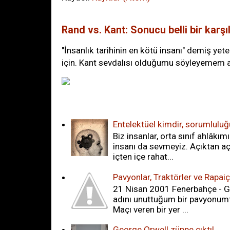
Rand vs. Kant: Sonucu belli bir karş
"İnsanlık tarihinin en kötü insanı" demiş ye
için. Kant sevdalısı olduğumu söyleyemem a
Çok Okunanlar
Entelektüel kimdir, sorumluluğ
Biz insanlar, orta sınıf ahlâkım
insanı da sevmeyiz. Açıktan açı
içten içe rahat...
Pavyonlar, Traktörler ve Rapai
21 Nisan 2001 Fenerbahçe - G
adını unuttuğum bir pavyonumt
Maçı veren bir yer ...
George Orwell züppe çıktı!